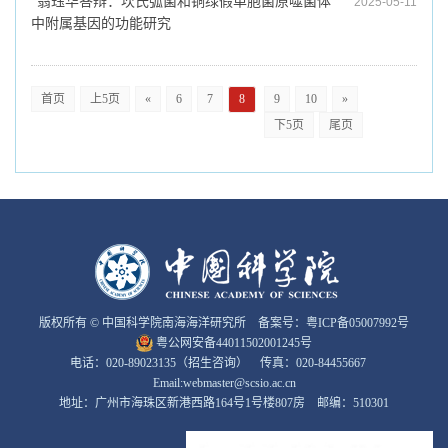
翁珏华答辩：坎氏弧菌和铜绿假单胞菌原噬菌体
2025-05-11
中附属基因的功能研究
首页
上5页
«
6
7
8
9
10
»
下5页
尾页
版权所有 © 中国科学院南海海洋研究所 备案号：
粤ICP备05007992号
粤公网安备44011502001245号
电话：020-89023135（招生咨询） 传真：020-84455667
Email:webmaster@scsio.ac.cn
地址：广州市海珠区新港西路164号1号楼807房 邮编：510301