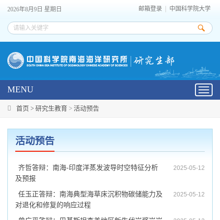
邮箱登录
中国科学院大学
2026年8月9日 星期日
MENU
Toggl
navig
首页 >
研究生教育
>
活动预告
活动预告
齐哲答辩：南海-印度洋蒸发波导时空特征分析
2025-05-12
及预报
任玉正答辩：南海典型海草床沉积物碳储能力及
2025-05-12
对退化和修复的响应过程