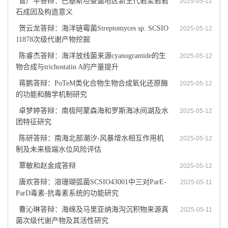
曾广平答辩：巴基斯坦查盖地区新生代岩浆岩岩
2025-05-12
石成因及构造意义
贺云龙答辩：海洋链霉菌Streptomyces sp. SCSIO
2025-05-12
11878次级代谢产物挖掘
陈睿杰答辩：海洋放线菌来源cyanogramide的生
2025-05-12
物合成与trichostatin A的产量提升
蒋鹏答辩：PoTeM类化合物生物合成氧化还原酶
2025-05-12
的功能和酶学机制研究
卓梦婷答辩：南极阿蒙森海和罗斯海冰间湖及水
2025-05-12
团特征研究
陈研答辩：南海北部潮汐-风暴增水相互作用机
2025-05-12
制及未来极端水位风险评估
覃敏和赵金成答辩
2025-05-12
唐欢答辩：溶珊瑚弧菌SCSIO43001中三对ParE-
2025-05-11
ParD毒素-抗毒素系统的功能研究
曹沁琳答辩：海绵及马里亚纳海沟沉积物来源真
2025-05-11
菌次级代谢产物及其活性研究