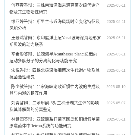
何燕春答辩：三株南海深海来源真菌次级代谢产
2025-05-11
物及其生物活性研究
缪亚婷答辩：斯里兰卡近海风场时空变化特征及
2025-05-11
风能分析
王景鸿答辩：东印度洋上层Yanai波与深海地形罗
2025-05-11
斯贝波的动力联系
岑希彤答辩：长棘海星Acanthaster planci负趋向
2025-05-11
运动多肽分子的分离纯化与功能研究
宋悦答辩：四株北极深海细菌次生代谢产物及其
2025-05-11
抗菌活性研究
陈少敏答辩：吕宋海峡潮致近惯性内波的生成及
2025-05-10
其与内潮的相互作用
刘青答辩：二苯甲酮-3对三种珊瑚共生体的影响
2025-05-07
及其降解菌的分离鉴定
林世团答辩：亚硫酸盐杆菌基因岛和铜绿假单菌
2025-05-11
原噬菌体中Retron系统的功能研究